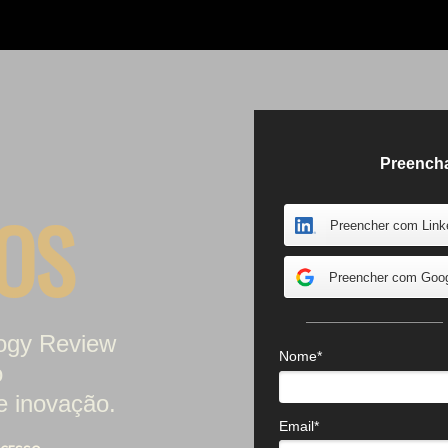
Preencha
OS
Preencher com Link
Preencher com Goo
ogy Review
Nome*
o
e inovação.
Email*