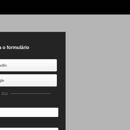
 o formulário
edIn
gle
ou