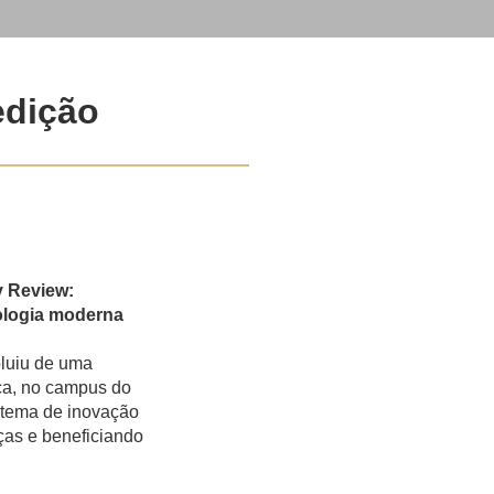
edição
y Review:
nologia moderna
luiu de uma
ica, no campus do
istema de inovação
ças e beneficiando