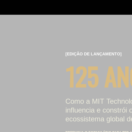
[EDIÇÃO DE LANÇAMENTO]
125 AN
Como a MIT Technol
influencia e constrói 
ecossistema global d