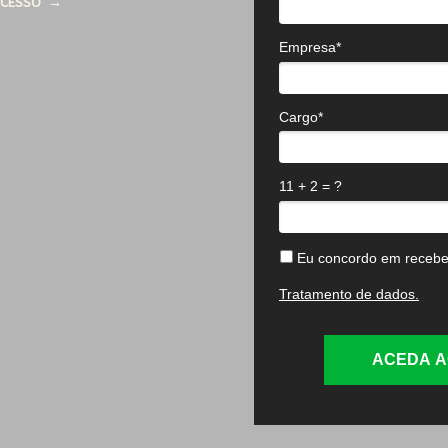
 ACESSO
‭
→
Empresa*
Cargo*
11 + 2 = ?
Eu concordo em recebe
Tratamento de dados.
ACEDA A