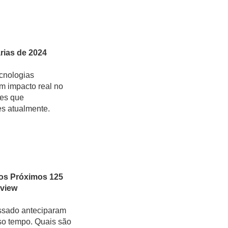
rias de 2024
cnologias
m impacto real no
ões que
s atualmente.
 os Próximos 125
view
ssado anteciparam
o tempo. Quais são